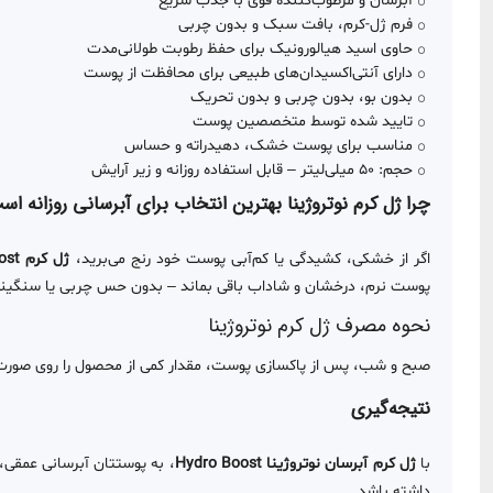
آبرسان و مرطوب‌کننده قوی با جذب سریع
فرم ژل-کرم، بافت سبک و بدون چربی
حاوی اسید هیالورونیک برای حفظ رطوبت طولانی‌مدت
دارای آنتی‌اکسیدان‌های طبیعی برای محافظت از پوست
بدون بو، بدون چربی و بدون تحریک
تایید شده توسط متخصصین پوست
مناسب برای پوست خشک، دهیدراته و حساس
حجم: 50 میلی‌لیتر – قابل استفاده روزانه و زیر آرایش
چرا ژل کرم نوتروژینا بهترین انتخاب برای آبرسانی روزانه ا
اگر از خشکی، کشیدگی یا کم‌آبی پوست خود رنج می‌برید،
ژل کرم Hydro Boost
پوست نرم، درخشان و شاداب باقی بماند – بدون حس چربی یا سنگینی
نحوه مصرف ژل کرم نوتروژینا
صبح و شب، پس از پاکسازی پوست، مقدار کمی از محصول را روی صورت و گر
نتیجه‌گیری
با
ژل کرم آبرسان نوتروژینا Hydro Boost
، به پوستتان آبرسانی عمقی
داشته باشد.