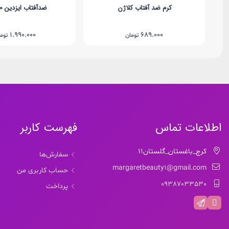
کرم ضد آفتاب کلاژن
ضدآفتاب ایزدین SPF50
1.990.000
689.000
تومان
توم
اطلاعات تماس
فهرست کاربر
کرج_باغستان_گلستان11
سفارش‌ها
margaretbeauty1@gmail.com
حساب کاربری من
09387033530
پرداخت