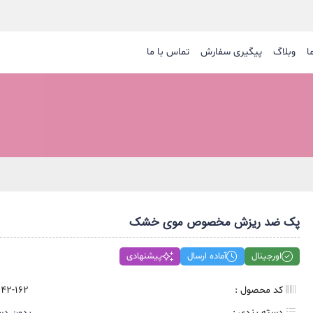
ا
وبلاگ
پیگیری سفارش
تماس با ما
سایر ابزار آر
پک ضد ریزش مخصوص موی خشک
اورجینال
آماده ارسال
پیشنهادی
کد محصول :
42-162
دسته بندی :
بدون دس