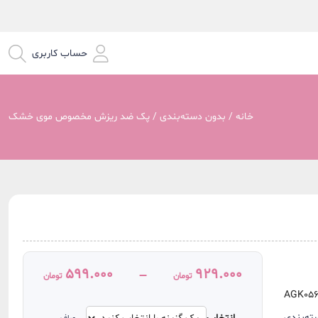
حساب کاربری
خانه
/
بدون دسته‌بندی
/ پک ضد ریزش مخصوص موی خشک
ایشی
599.000
929.000
–
تومان
تومان
Price
AGK056
range:
599.000 تومان
ته‌بندی