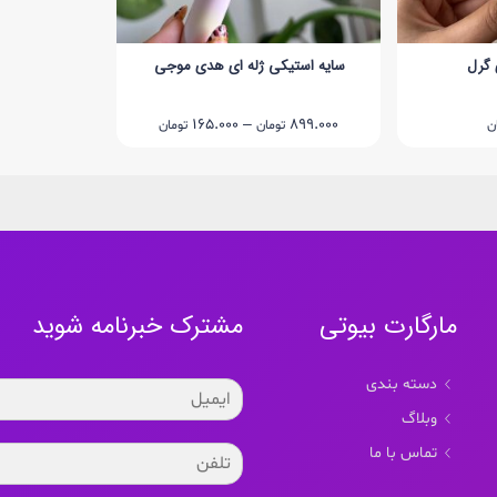
 گرل
سایه استیکی ژله ای هدی موجی
Price
165.000
–
899.000
ن
تومان
تومان
range:
165.000 تومان
through
899.000 تومان
مارگارت بیوتی
مشترک خبرنامه شوید
دسته بندی
وبلاگ
تماس با ما