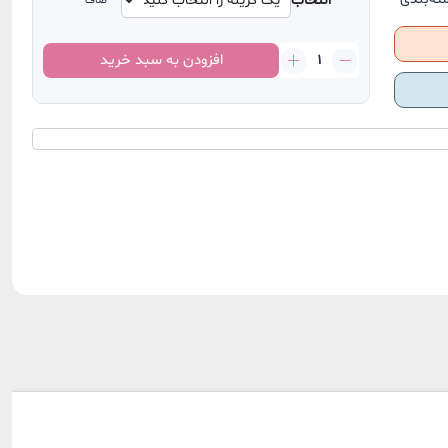
انتخاب
صاف
through
929.000 تومان
پک
افزودن به سبد خرید
ضد
ریزش
مخصوص
موی
خشک
عدد