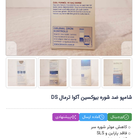
شامپو ضد شوره بیوکسین آکوا ترمال DS
اورجینال
آماده ارسال
پیشنهادی
کاهش موثر شوره سر
فاقد پارابن و SLS