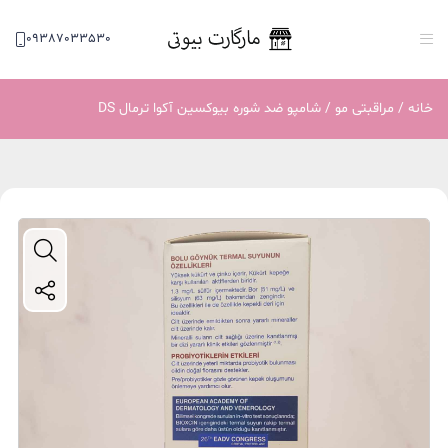
09387033530
خانه
/
مراقبتی مو
/ شامپو ضد شوره بیوکسین آکوا ترمال DS