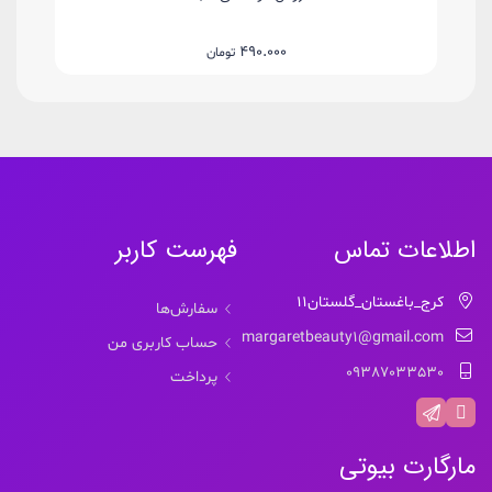
490.000
تومان
اطلاعات تماس
فهرست کاربر
کرج_باغستان_گلستان11
سفارش‌ها
margaretbeauty1@gmail.com
حساب کاربری من
09387033530
پرداخت
مارگارت بیوتی