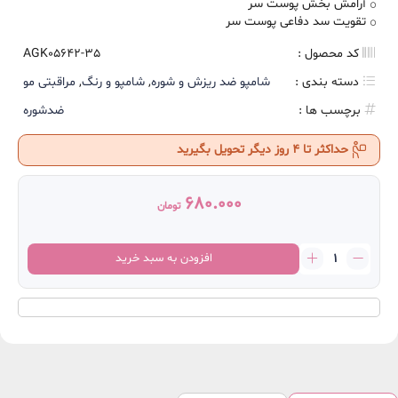
آرامش بخش پوست سر
تقویت سد دفاعی پوست سر
کد محصول :
AGK05642-35
دسته بندی :
شامپو ضد ریزش و شوره
,
شامپو و رنگ
,
مراقبتی مو
برچسب ها :
ضدشوره
حداکثر تا 4 روز دیگر تحویل بگیرید
680.000
تومان
شامپو
افزودن به سبد خرید
ضد
شوره
بیوکسین
آکوا
ترمال
DS
عدد