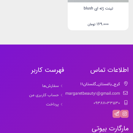
تینت ژله ای blush
169.000
تومان
اطلاعات تماس
فهرست کاربر
کرج_باغستان_گلستان11
سفارش‌ها
margaretbeauty1@gmail.com
حساب کاربری من
09387033530
پرداخت
مارگارت بیوتی