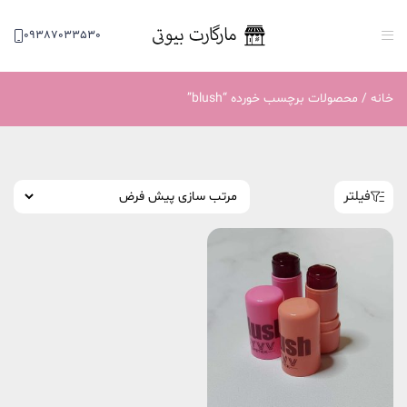
09387033530
خانه
/ محصولات برچسب خورده “blush”
فیلتر