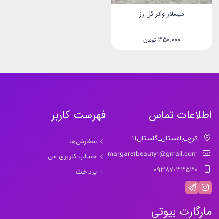
میسلار واتر گل رز
350.000
تومان
اطلاعات تماس
فهرست کاربر
کرج_باغستان_گلستان11
سفارش‌ها
margaretbeauty1@gmail.com
حساب کاربری من
09387033530
پرداخت
مارگارت بیوتی