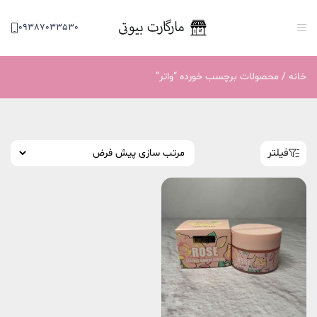
09387033530
خانه
/ محصولات برچسب خورده “واتر”
فیلتر