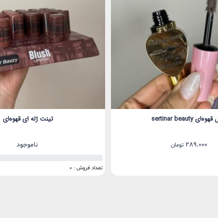
ه‌ای sertinar beauty
تینت ژله ای قهوه‌ای
289.000
ناموجود
تومان
0%
تعداد فروش : 0