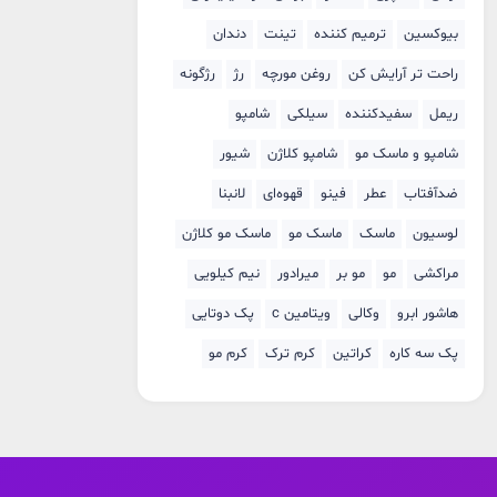
بیوکسین
ترمیم کننده
تینت
دندان
راحت تر آرایش کن
روغن مورچه
رژ
رژگونه
ریمل
سفیدکننده
سیلکی
شامپو
شامپو و ماسک مو
شامپو کلاژن
شیور
ضدآفتاب
عطر
فینو
قهوه‌ای
لانبنا
لوسیون
ماسک
ماسک مو
ماسک مو کلاژن
مراکشی
مو
مو بر
میرادور
نیم کیلویی
هاشور ابرو
وکالی
ویتامین c
پک دوتایی
پک سه کاره
کراتین
کرم ترک
کرم مو