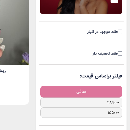
دست و پا
فقط موجود در انبار
فقط تخفیف دار
ریمل قهو
فیلتر براساس قیمت:
صافی
حداقل
حداكثر